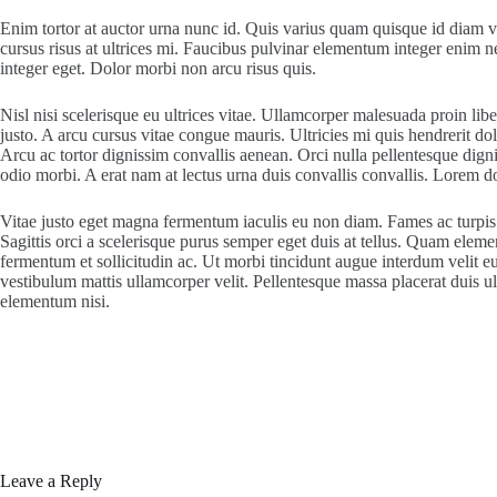
Enim tortor at auctor urna nunc id. Quis varius quam quisque id diam ve
cursus risus at ultrices mi. Faucibus pulvinar elementum integer enim n
integer eget. Dolor morbi non arcu risus quis.
Nisl nisi scelerisque eu ultrices vitae. Ullamcorper malesuada proin li
justo. A arcu cursus vitae congue mauris. Ultricies mi quis hendrerit 
Arcu ac tortor dignissim convallis aenean. Orci nulla pellentesque digni
odio morbi. A erat nam at lectus urna duis convallis convallis. Lorem d
Vitae justo eget magna fermentum iaculis eu non diam. Fames ac turpis e
Sagittis orci a scelerisque purus semper eget duis at tellus. Quam ele
fermentum et sollicitudin ac. Ut morbi tincidunt augue interdum velit eu
vestibulum mattis ullamcorper velit. Pellentesque massa placerat duis u
elementum nisi.
Leave a Reply