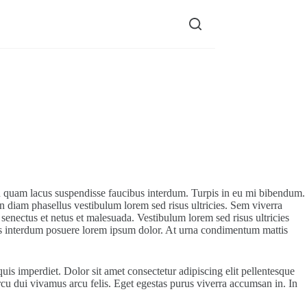
on quam lacus suspendisse faucibus interdum. Turpis in eu mi bibendum.
n diam phasellus vestibulum lorem sed risus ultricies. Sem viverra
 senectus et netus et malesuada. Vestibulum lorem sed risus ultricies
ibus interdum posuere lorem ipsum dolor. At urna condimentum mattis
is imperdiet. Dolor sit amet consectetur adipiscing elit pellentesque
arcu dui vivamus arcu felis. Eget egestas purus viverra accumsan in. In