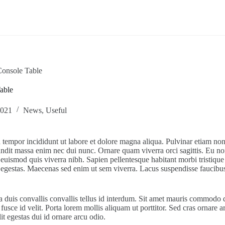
onsole Table
able
2021
News
,
Useful
d tempor incididunt ut labore et dolore magna aliqua. Pulvinar etiam n
andit massa enim nec dui nunc. Ornare quam viverra orci sagittis. Eu no
 euismod quis viverra nibh. Sapien pellentesque habitant morbi tristique
rpis egestas. Maecenas sed enim ut sem viverra. Lacus suspendisse fauc
 duis convallis convallis tellus id interdum. Sit amet mauris commodo qu
usce id velit. Porta lorem mollis aliquam ut porttitor. Sed cras ornare 
lit egestas dui id ornare arcu odio.