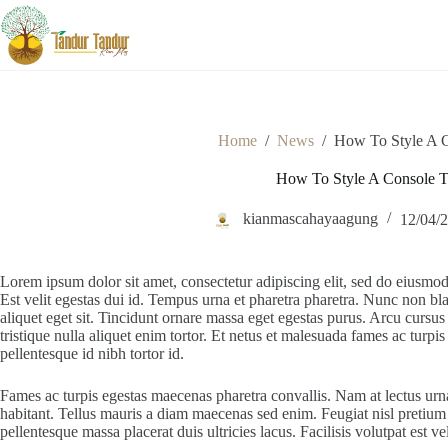
Skip
to
content
Home
/
News
/
How To Style A C
How To Style A Console T
kianmascahayaagung
12/04/
Lorem ipsum dolor sit amet, consectetur adipiscing elit, sed do eiusmo
Est velit egestas dui id. Tempus urna et pharetra pharetra. Nunc non bl
aliquet eget sit. Tincidunt ornare massa eget egestas purus. Arcu cursus
tristique nulla aliquet enim tortor. Et netus et malesuada fames ac tu
pellentesque id nibh tortor id.
Fames ac turpis egestas maecenas pharetra convallis. Nam at lectus urna
habitant. Tellus mauris a diam maecenas sed enim. Feugiat nisl pretium f
pellentesque massa placerat duis ultricies lacus. Facilisis volutpat est ve