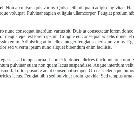
l. Non arcu risus quis varius. Quis eleifend quam adipiscing vitae. Habi
eque volutpat. Pulvinar sapien et ligula ullamcorper. Feugiat pretium n
bero nunc consequat interdum varius sit. Duis at consectetur lorem donec
dolor magna eget est lorem ipsum. Congue eu consequat ac felis donec et
ssim enim. Adipiscing at in tellus integer feugiat scelerisque varius. Eg
olor sed viverra ipsum nunc aliquet bibendum enim facilisis.
gestas sed tempus urna. Laoreet id donec ultrices tincidunt arcu non. S
mentum pulvinar etiam non quam lacus suspendisse. Augue interdum velit 
ismod. Tortor posuere ac ut consequat semper. Orci a scelerisque purus se
ltricies lacus. Feugiat nibh sed pulvinar proin gravida. Sed tempus urn