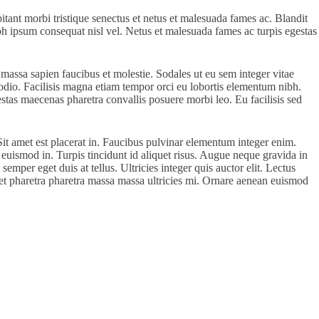
tant morbi tristique senectus et netus et malesuada fames ac. Blandit
ibh ipsum consequat nisl vel. Netus et malesuada fames ac turpis egestas
 massa sapien faucibus et molestie. Sodales ut eu sem integer vitae
 odio. Facilisis magna etiam tempor orci eu lobortis elementum nibh.
estas maecenas pharetra convallis posuere morbi leo. Eu facilisis sed
it amet est placerat in. Faucibus pulvinar elementum integer enim.
euismod in. Turpis tincidunt id aliquet risus. Augue neque gravida in
mper eget duis at tellus. Ultricies integer quis auctor elit. Lectus
a et pharetra pharetra massa massa ultricies mi. Ornare aenean euismod